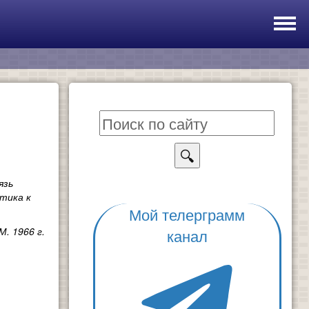
🔍
язь
тика к
Мой телерграмм
. 1966 г.
канал