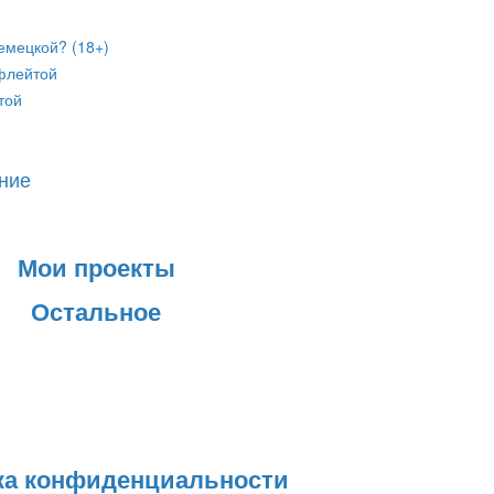
емецкой? (18+)
флейтой
той
ание
Мои проекты
Остальное
ка конфиденциальности