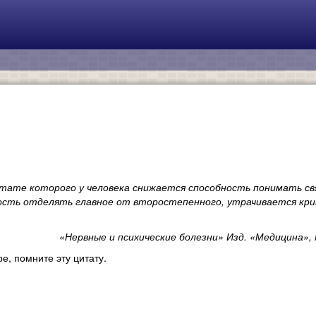
Блог
Блокфлейта
тате которого у человека снижается способность понимать св
О себе
ость отделять главное от второстепенного, утрачивается кри
«Нервные и психические болезни» Изд. «Медицина», М
Подарок автору
е, помните эту цитату.