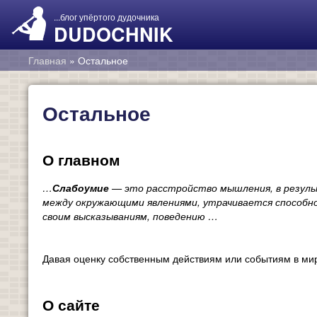
...блог упёртого дудочника
DUDOCHNIK
Главная
»
Остальное
Остальное
О главном
…
Слабоумие
— это расстройство мышления, в резуль
между окружающими явлениями, утрачивается способн
своим высказываниям, поведению …
Давая оценку собственным действиям или событиям в мир
О сайте