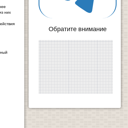
нее
из них
действия
Обратите внимание
жный