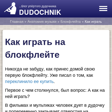
...блог упёртого дудочника
DUDOCHNIK
Главная
»
Анатомия музыки
»
Блокфлейта
»
Как играть
на блокфлейте
Как играть на
Блог
блокфлейте
Блокфлейта
Никогда не забуду, как принес домой свою
О себе
первую блокфлейту. Уже писал о том, как
переклинило ее купить
.
Подарок автору
Первое с чем столкнулся, был вопрос: А как на
ней играть?
В фильмах и мультиках человек дует в дудочку
и попеременно закрывает отверстия на