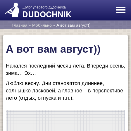
...блог упёртого дудочника
DUDOCHNIK
Главная
»
Мобильно
»
А вот вам август))
А вот вам август))
Блог
Блокфлейта
Начался последний месяц лета. Впереди осень,
зима… Эх…
О себе
Люблю весну. Дни становятся длиннее,
солнышко ласковей, а главное – в перспективе
лето (отдых, отпуска и т.п.).
Подарок автору