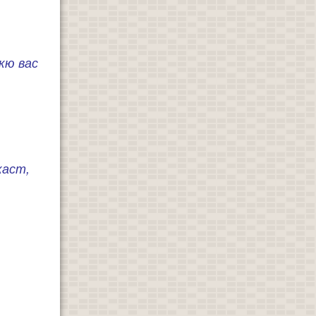
кю вас
каст,