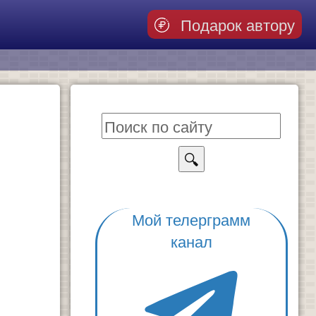
Подарок автору
🔍
Мой телерграмм
канал