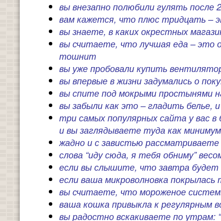
вы внезапно полюбили гулять после 2
вам кажется, что плюс тридцать – э
вы знаете, в каких окрестных магаз
вы считаете, что лучшая еда – это о
тошнит
вы уже пробовали купить вентилятор
вы впервые в жизни задумались о пок
вы спите под мокрыми простынями на
вы забыли как это – гладить белье, 
три самых популярных сайта у вас в 
и вы заглядываете туда как минимум
жадно и с завистью рассматриваете
слова “иду сюда, я тебя обниму” вес
если вы слышите, что завтра будет +
если ваша микроволновка покрылась
вы считаете, что мороженое систем
ваша кошка привыкла к регулярным 
вы радостно вскакиваете по утрам: “