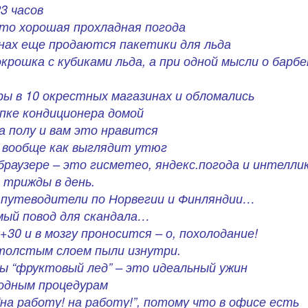
3 часов
то хорошая прохладная погода
инах еще продаются пакетики для льда
крошка с кубиками льда, а при одной мысли о барбе
ы в 10 окрестных магазинах и обломались
упке кондиционера домой
 полу и вам это нравится
и вообще как выглядит утюг
браузере – это гисметео, яндекс.погода и интелли
 трижды в день.
 путеводители по Норвегии и Финляндии…
омый повод для скандала…
30 и в мозгу проносится – о, похолодание!
 толстым слоем пыли изнутри.
ы “фруктовый лед” – это идеальный ужин
водным процедурам
на работу! на работу!”, потому что в офисе есть