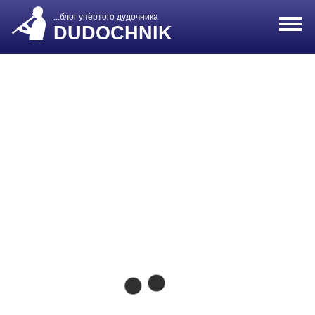
...блог упёртого дудочника
DUDOCHNIK
Главная
»
Разговор
»
Сайт запущен! Ура!
Сайт запущен! Ура!
Блог
Добро пожаловатьна сайт. Сегодня он начал
свою работу! Ура товарищи! ))))
Блокфлейта
27.07.2009
Comments are closed
2009–2026 © Dudochnik.RU
О себе
18+ Материалы сайта могут содержать недостоверную,
предвзятую, субъективную, устаревшую информацию и
являются всего-лишь мнением автора.
Сайт использует Cookies! Пользуясь сайтом вы
соглашаетесь на хранение и обработку ваших
персональных данных.
Цены приведенные на сайте не являются договором
оферты!
Страница политики конфиденциальности
|
Карта сайта